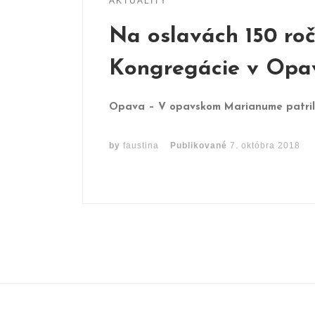
AKTUALITY
Na oslavách 150 roč
Kongregácie v Opa
Opava – V opavskom Marianume patril v
by
faustina
Publikované
7. októbra 2018