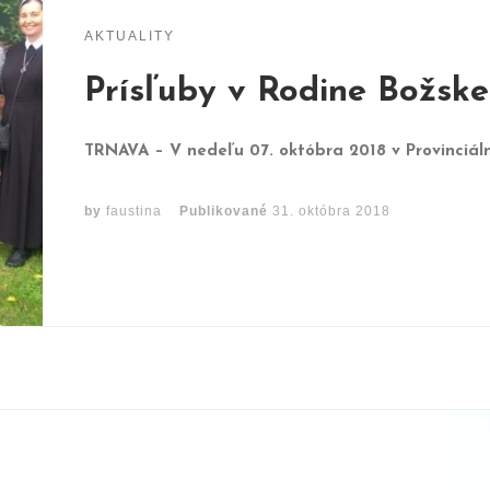
AKTUALITY
Prísľuby v Rodine Božske
TRNAVA – V nedeľu 07. októbra 2018 v Provinciál
by
faustina
Publikované
31. októbra 2018