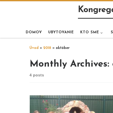
Skip to content
Kongregá
DOMOV
UBYTOVANIE
KTO SME
Úvod
»
2018
»
október
Monthly Archives:
4 posts