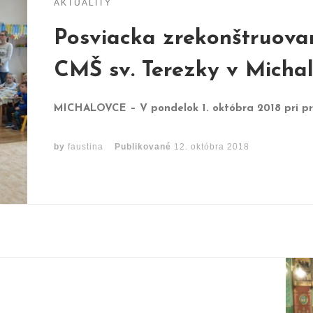
AKTUALITY
Posviacka zrekonštruova
CMŠ sv. Terezky v Micha
MICHALOVCE – V pondelok 1. októbra 2018 pri príle
by
faustina
Publikované
12. októbra 2018