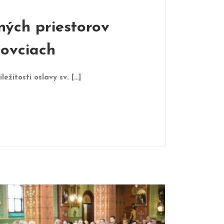
ných priestorov
lovciach
žitosti oslavy sv. […]