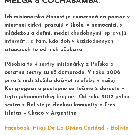
MELGA a COCHABAMBA.
Ich misionárska činnosť je zameraná na pomoc v
miestnej cirkvi, pracujú v škole, v nemocnici, s
mládežou a deťmi, medzi chudobnými, spravujú
internát… a tam, kde Boh v každodenných
situáciách to od nich očakáva.
Pôsobia tu 4 sestry misionárky z Poľska a
ostatné sestry sú už domorodé. V roku 2006
prvá z nich zložila doživotné sľuby v našej
Kongregácii a postupne sa tešíme z dorastu v
tejto juhoamerickej krajine. Od roku 2012 jedna
sestra z Bolívie je členkou komunity v Tres
Isletas – Chaco v Argentíne.
Facebook: Hijas De La Divina Caridad – Bolivia