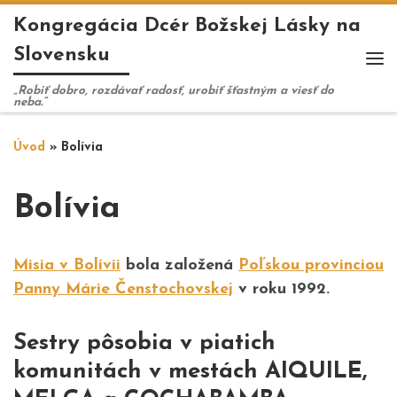
Kongregácia Dcér Božskej Lásky na
Skip to content
Slovensku
Me
„Robiť dobro, rozdávať radosť, urobiť šťastným a viesť do
neba.“
Úvod
»
Bolívia
Bolívia
Misia v Bolívii
bola založená
Poľskou provinciou
Panny Márie Čenstochovskej
v roku 1992.
Sestry pôsobia v piatich
komunitách v mestách AIQUILE,