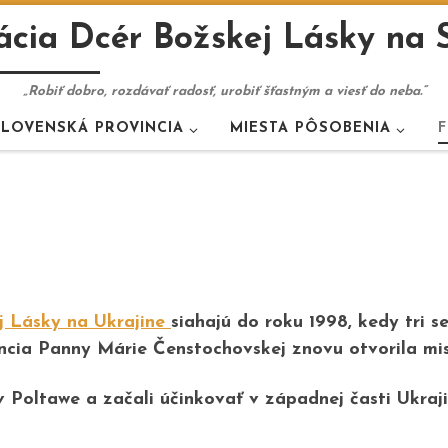
cia Dcér Božskej Lásky na 
„Robiť dobro, rozdávať radosť, urobiť šťastným a viesť do neba.“
SLOVENSKÁ PROVINCIA
MIESTA PÔSOBENIA
F
j Lásky na Ukrajine
siahajú do roku
1998
, kedy tri 
ncia Panny Márie Čenstochovskej znovu otvorila mis
 v Poltawe a začali účinkovať v západnej časti Ukraj