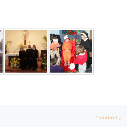
N
EKVÁDOR