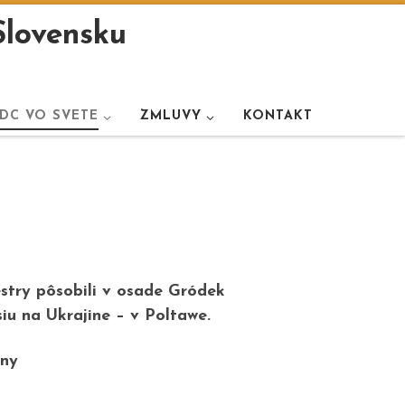
Slovensku
DC VO SVETE
ZMLUVY
KONTAKT
sestry pôsobili v osade
Gródek
iu na Ukrajine –
v Poltawe.
iny