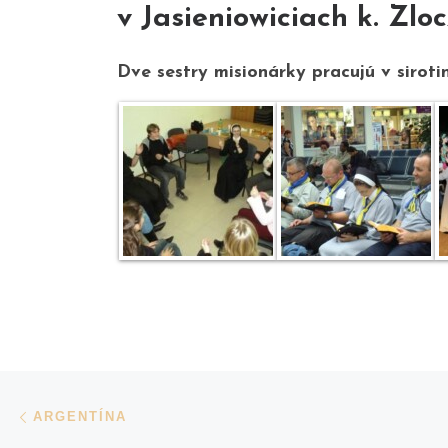
v Jasieniowiciach k. Zlo
Dve sestry misionárky pracujú v siroti
Navigácia v príspevkoch
Previous post
ARGENTÍNA