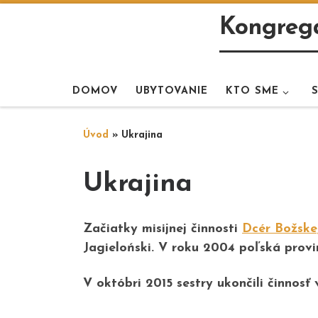
Skip to content
Kongregá
DOMOV
UBYTOVANIE
KTO SME
Úvod
»
Ukrajina
Ukrajina
Začiatky misijnej činnosti
Dcér Božske
Jagieloński.
V roku
2004
poľská provi
V októbri
2015
sestry ukončili činnosť