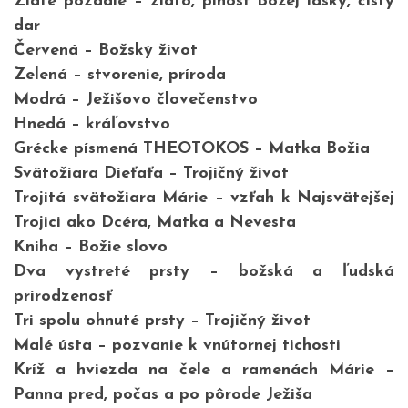
Zlaté pozadie – zlato, plnosť Božej lásky, čistý
dar
Červená – Božský život
Zelená – stvorenie, príroda
Modrá – Ježišovo človečenstvo
Hnedá – kráľovstvo
Grécke písmená THEOTOKOS – Matka Božia
Svätožiara Dieťaťa – Trojičný život
Trojitá svätožiara Márie – vzťah k Najsvätejšej
Trojici ako Dcéra, Matka a Nevesta
Kniha – Božie slovo
Dva vystreté prsty – božská a ľudská
prirodzenosť
Tri spolu ohnuté prsty – Trojičný život
Malé ústa – pozvanie k vnútornej tichosti
Kríž a hviezda na čele a ramenách Márie –
Panna pred, počas a po pôrode Ježiša