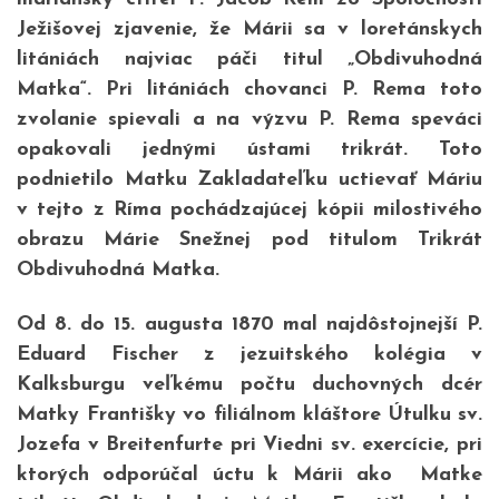
Ježišovej zjavenie, že Márii sa v loretánskych
litániách najviac páči titul „Obdivuhodná
Matka“. Pri litániách chovanci P. Rema toto
zvolanie spievali a na výzvu P. Rema speváci
opakovali jednými ústami trikrát. Toto
podnietilo Matku Zakladateľku uctievať Máriu
v tejto z Ríma pochádzajúcej kópii milostivého
obrazu Márie Snežnej pod titulom Trikrát
Obdivuhodná Matka.
Od 8. do 15. augusta 1870 mal najdôstojnejší P.
Eduard Fischer z jezuitského kolégia v
Kalksburgu veľkému počtu duchovných dcér
Matky Františky vo filiálnom kláštore Útulku sv.
Jozefa v Breitenfurte pri Viedni sv. exercície, pri
ktorých odporúčal úctu k Márii ako Matke