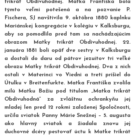
trikrát Obdivuhodnej. Matka Františka bola
týmto veľmi potešená a na pozvanie P.
Fischera, SJ navštívila 9. októbra 1880 kaplnku
Mariánskej kongregácie v kolégiu v Kalksburgu,
aby sa pomodlila pred tam sa nachádzajúcim
obrazom Matky trikrát Obdivuhodnej. 22.
januára 1881 boli opäť dve sestry v Kalksburgu
a dostali do daru od pátrov jezuitov tri veľké
obrazu Matky trikrát Obdivuhodnej. Dva z nich
ostali v Materinci vo Viedni a tretí prišiel do
Útulku v Breitenfurkte. Matka Františka zvolila
milú Matku Božiu pod titulom „Matka trikrát
Obdivuhodná“ za zvláštnu ochrankyňu jej
mladej len pred 12 rokmi založenej Spoločnosti,
určila sviatok Panny Márie Snežnej – 5. augusta
ako hlavný sviatok a žiadala znovu jej
duchovné dcéry pestovať úctu k Matke trikrát