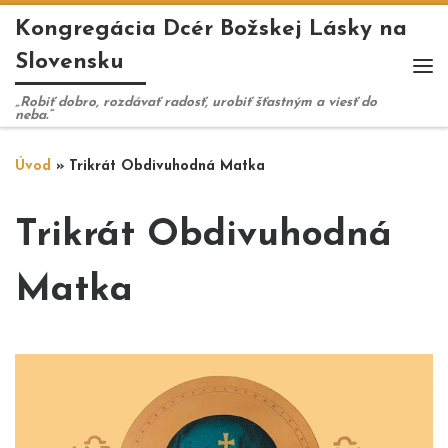
Kongregácia Dcér Božskej Lásky na
Skip to content
Slovensku
Me
„Robiť dobro, rozdávať radosť, urobiť šťastným a viesť do
neba.“
Úvod
»
Trikrát Obdivuhodná Matka
Trikrát Obdivuhodná
Matka