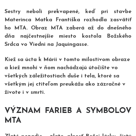
Sestry neboli prekvapené, keď pri stavbe
Materinca Matka Františka rozhodla zasvätiť
ho MTA. Obraz MTA zaberá až do dnešného
dňa najčestnejšie miesto kostola Božského
Srdca vo Viedni na Jaquingasse.
Kiež sa úcta k Márii v tomto milostivom obraze
a kiež mnohí v ňom nachádzajú útočište vo
všetkých záležitostiach duše i tela, ktoré sa
všetkým jej ctiteľom preukážu ako zázračné v
živote i v smrti.
VÝZNAM FARIEB A SYMBOLOV
MTA