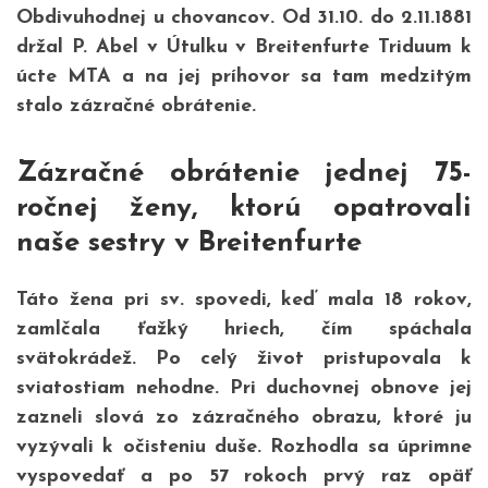
Obdivuhodnej u chovancov. Od 31.10. do 2.11.1881
držal P. Abel v Útulku v Breitenfurte Triduum k
úcte MTA a na jej príhovor sa tam medzitým
stalo zázračné obrátenie.
Zázračné obrátenie jednej 75-
ročnej ženy, ktorú opatrovali
naše sestry v
Breitenfurte
Táto žena pri sv. spovedi, keď mala 18 rokov,
zamlčala ťažký hriech, čím spáchala
svätokrádež. Po celý život pristupovala k
sviatostiam nehodne. Pri duchovnej obnove jej
zazneli slová zo zázračného obrazu, ktoré ju
vyzývali k očisteniu duše. Rozhodla sa úprimne
vyspovedať a po 57 rokoch prvý raz opäť