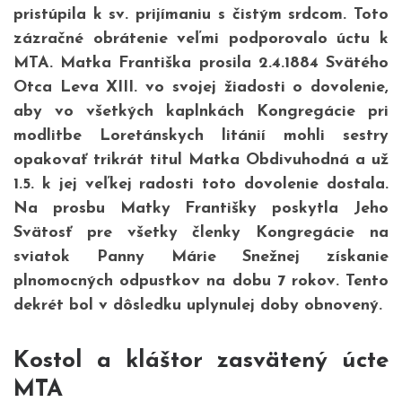
pristúpila k sv. prijímaniu s čistým srdcom. Toto
zázračné obrátenie veľmi podporovalo úctu k
MTA. Matka Františka prosila 2.4.1884 Svätého
Otca Leva XIII. vo svojej žiadosti o dovolenie,
aby vo všetkých kaplnkách Kongregácie pri
modlitbe Loretánskych litánií mohli sestry
opakovať trikrát titul Matka Obdivuhodná a už
1.5. k jej veľkej radosti toto dovolenie dostala.
Na prosbu Matky Františky poskytla Jeho
Svätosť pre všetky členky Kongregácie na
sviatok Panny Márie Snežnej získanie
plnomocných odpustkov na dobu 7 rokov. Tento
dekrét bol v dôsledku uplynulej doby obnovený.
Kostol a kláštor
zasvätený úcte
MTA