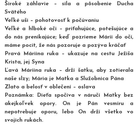
Široké záhlavie – sila a pôsobenie Ducha
Svätého
Veľké uši – pohotovosť k počúvaniu
Veľké a hlboké oči – priťahujúce, potešujúce a
do nás prenikajúce; keď pozrieme Márii do očí,
máme pocit, že nás pozoruje a pozýva kráčať
Pravá Máriina ruka – ukazuje na cestu Ježiša
Krista, jej Syna
Ľavá Máriina ruka – drží šatku, aby zotierala
naše slzy; Mária je Matka a Služobnica Pána
Zlato a belosť v oblečení – oslava
Poznámka: Dieťa spočíva v náručí Matky bez
akejkoľvek opory. On je Pán vesmíru a
nepotrebuje oporu, lebo On drží všetko vo
svojich rukách.