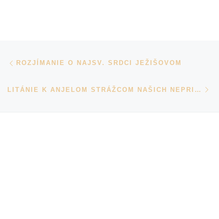
Navigácia v príspevkoch
Previous post
ROZJÍMANIE O NAJSV. SRDCI JEŽIŠOVOM
N
LITÁNIE K ANJELOM STRÁŽCOM NAŠICH NEPRIATEĽOV