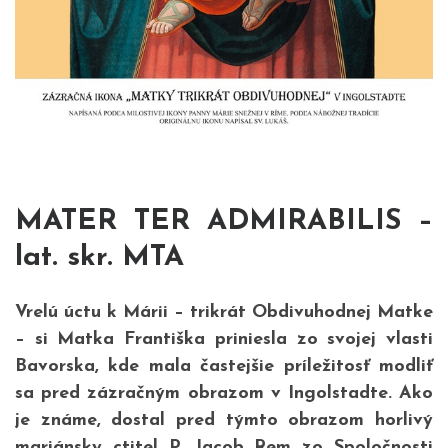
MATER TER ADMIRABILIS –
lat. skr. MTA
Vrelú úctu k Márii – trikrát Obdivuhodnej Matke
– si Matka Františka priniesla zo svojej vlasti
Bavorska, kde mala častejšie príležitosť modliť
sa pred zázračným obrazom v Ingolstadte. Ako
je známe, dostal pred týmto obrazom horlivý
mariánsky ctitel P. Jacob Rem zo Spoločnosti