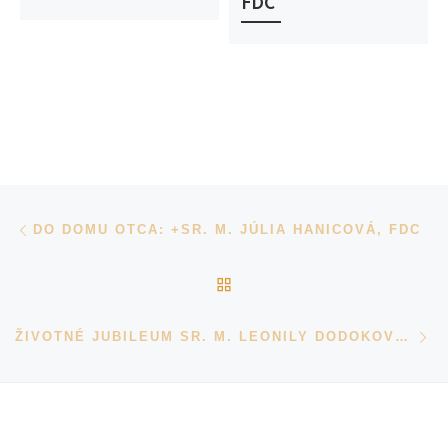
FDC
Navigácia v príspevkoch
Previous post
DO DOMU OTCA: +SR. M. JÚLIA HANICOVÁ, FDC
BACK TO POST LIST
N
ŽIVOTNÉ JUBILEUM SR. M. LEONILY DODOKOVEJ, FDC