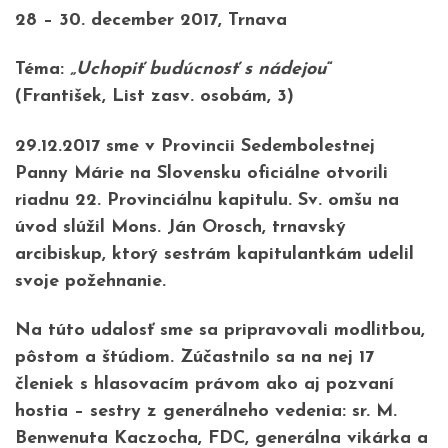
28 – 30. december 2017, Trnava
Téma:
„Uchopiť budúcnosť s nádejou
“
(František, List zasv. osobám, 3)
29.12.2017 sme v Provincii Sedembolestnej
Panny Márie na Slovensku oficiálne otvorili
riadnu 22. Provinciálnu kapitulu. Sv. omšu na
úvod slúžil Mons. Ján Orosch, trnavský
arcibiskup, ktorý sestrám kapitulantkám udelil
svoje požehnanie.
Na túto udalosť sme sa pripravovali modlitbou,
pôstom a štúdiom. Zúčastnilo sa na nej 17
členiek s hlasovacím právom ako aj pozvaní
hostia – sestry z generálneho vedenia: sr. M.
Benwenuta Kaczocha, FDC, generálna vikárka a