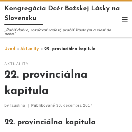
Kongregácia Dcér Božskej Lásky na
Skip to content
Slovensku
Me
„Robiť dobro, rozdávať radosť, urobiť šťastným a viesť do
neba.“
Úvod
»
Aktuality
»
22. provinciálna kapitula
AKTUALITY
22. provinciálna
kapitula
by
faustina
|
Publikované
30. decembra 2017
22. provinciálna kapitula