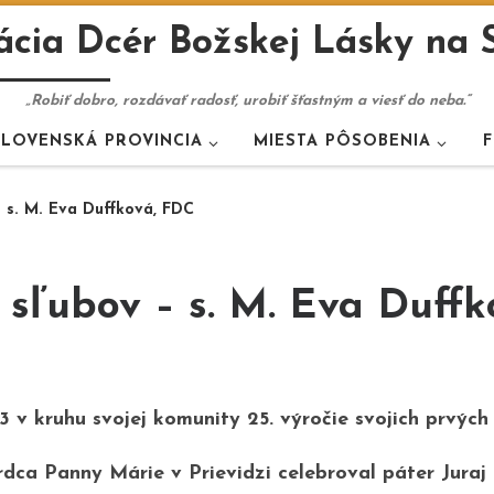
cia Dcér Božskej Lásky na 
„Robiť dobro, rozdávať radosť, urobiť šťastným a viesť do neba.“
SLOVENSKÁ PROVINCIA
MIESTA PÔSOBENIA
F
– s. M. Eva Duffková, FDC
h sľubov – s. M. Eva Duff
3 v kruhu svojej komunity 25. výročie svojich prvých
ca Panny Márie v Prievidzi celebroval páter Juraj 