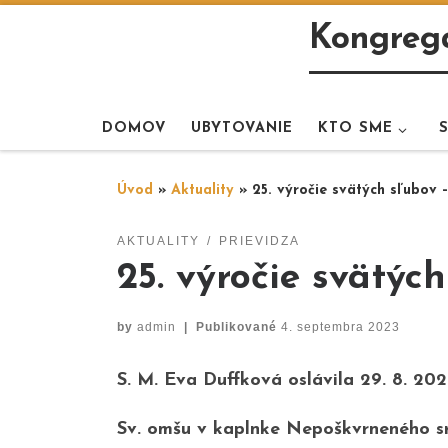
Skip to content
Kongregá
DOMOV
UBYTOVANIE
KTO SME
Úvod
»
Aktuality
»
25. výročie svätých sľubov 
AKTUALITY
PRIEVIDZA
25. výročie svätýc
by
admin
|
Publikované
4. septembra 2023
S. M. Eva Duffková oslávila 29. 8. 202
Sv. omšu v kaplnke Nepoškvrneného srd