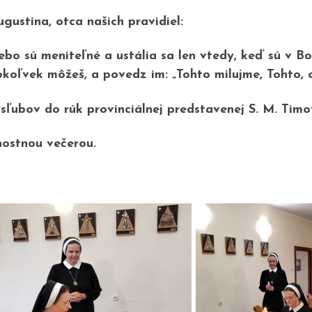
gustína, otca našich pravidiel:
 lebo sú meniteľné a ustália sa len vtedy, keď sú v 
okoľvek môžeš, a povedz im: „Tohto milujme, Tohto, on
ľubov do rúk provinciálnej predstavenej S. M. Timo
nostnou večerou.