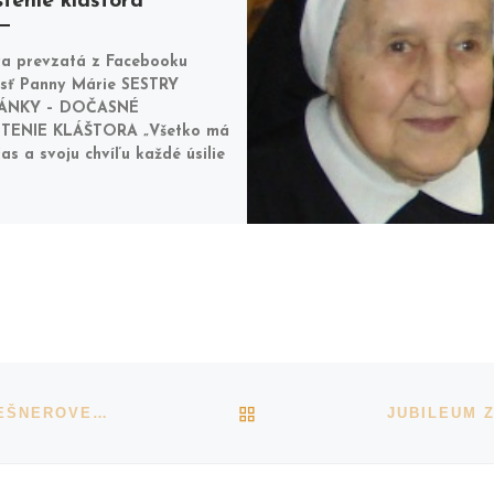
tenie kláštora
a prevzatá z Facebooku
sť Panny Márie SESTRY
ÁNKY – DOČASNÉ
TENIE KLÁŠTORA „Všetko má
čas a svoju chvíľu každé úsilie
BACK TO POST LIST
SLÁVNOSŤ 1. SVÄTÝCH SĽUBOV SR. M. KLÁRY GREŠNEROVEJ, FDC