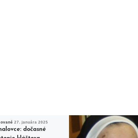
kované
27. januára 2025
halovce: dočasné