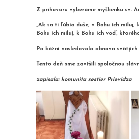
Z príhovoru vyberáme myšlienku sv. Au
„Ak sa ti ľúbia duše, v Bohu ich miluj,
Bohu ich miluj, k Bohu ich voď, ktoréh
Po kázni nasledovala obnova svätých s
Tento deň sme zavŕšili spoločnou sláv
zapísala: komunita sestier Prievidza