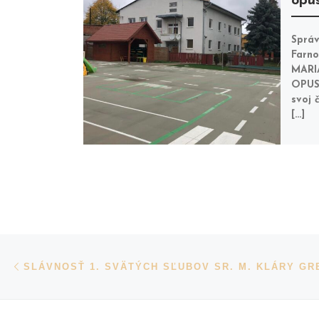
opus
Správ
Farno
MARI
OPUS
svoj 
[…]
Navigácia v príspevkoch
Previous post