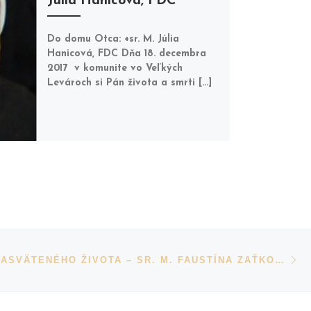
Júlia Hanicová, FDC
Do domu Otca: +sr. M. Júlia
Hanicová, FDC Dňa 18. decembra
2017 v komunite vo Veľkých
Levároch si Pán života a smrti […]
N
JUBILEUM ZASVÄTENÉHO ŽIVOTA – SR. M. FAUSTÍNA ZAŤKOVÁ, FDC