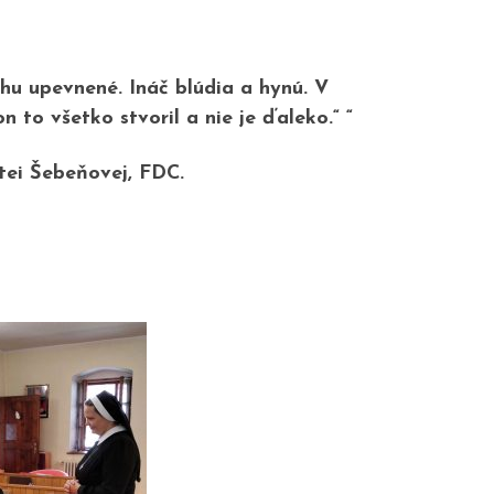
Bohu upevnené. Ináč blúdia a hynú. V
 to všetko stvoril a nie je ďaleko.“ “
tei Šebeňovej, FDC.