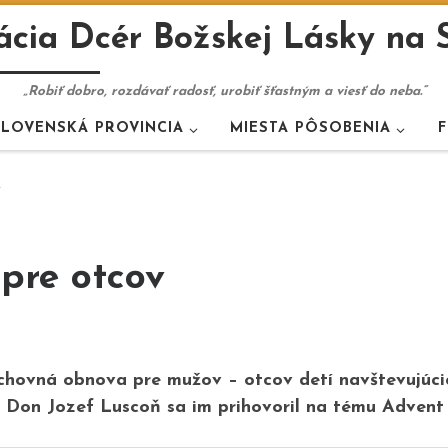
cia Dcér Božskej Lásky na 
„Robiť dobro, rozdávať radosť, urobiť šťastným a viesť do neba.“
SLOVENSKÁ PROVINCIA
MIESTA PÔSOBENIA
F
v
pre otcov
uchovná obnova pre mužov – otcov detí navštevujúci
. Don Jozef Luscoň sa im prihovoril na tému Advent