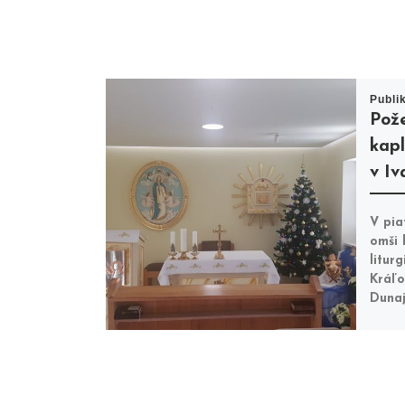
Publi
Pož
kapl
v Iv
V pia
omši 
litur
Kráľo
Dunaj