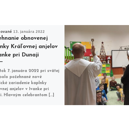
kované
13. januára 2022
ehnanie obnovenej
nky Kráľovnej anjelov
anke pri Dunaji
tok 7. januára 2022 pri svätej
bolo požehnané nové
gické zariadenie kaplnky
vnej anjelov v Ivanke pri
i. Hlavným celebrantom […]