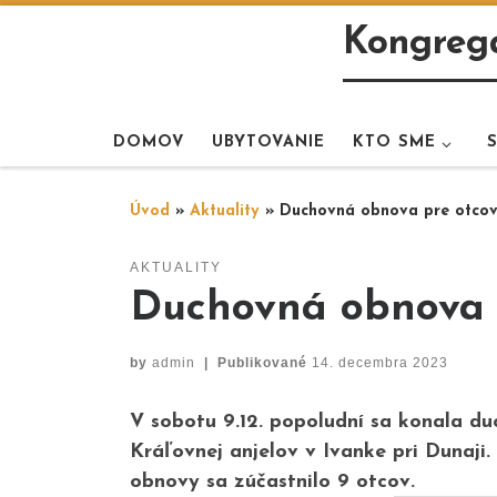
Skip to content
Kongregá
DOMOV
UBYTOVANIE
KTO SME
Úvod
»
Aktuality
»
Duchovná obnova pre otco
AKTUALITY
Duchovná obnova 
by
admin
|
Publikované
14. decembra 2023
V sobotu 9.12. popoludní sa konala d
Kráľovnej anjelov v Ivanke pri Dunaji
obnovy sa zúčastnilo 9 otcov.