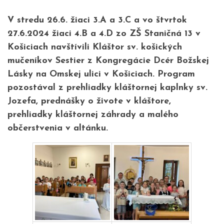
V stredu 26.6. žiaci 3.A a 3.C a vo štvrtok
27.6.2024 žiaci 4.B a 4.D zo ZŠ Staničná 13 v
Košiciach navštívili Kláštor sv. košických
mučeníkov Sestier z Kongregácie Dcér Božskej
Lásky na Omskej ulici v Košiciach. Program
pozostával z prehliadky kláštornej kaplnky sv.
Jozefa, prednášky o živote v kláštore,
prehliadky kláštornej záhrady a malého
občerstvenia v altánku.