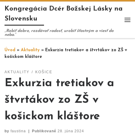
Kongregácia Dcér Božskej Lásky na
Skip to content
Slovensku
Me
„Robiť dobro, rozdávať radosť, urobiť šťastným a viesť do
neba.“
Úvod
»
Aktuality
»
Exkurzia tretiakov a štvrtákov zo ZŠ v
košickom kláštore
AKTUALITY
KOŠICE
Exkurzia tretiakov a
štvrtákov zo ZŠ v
košickom kláštore
by
faustina
|
Publikované
28. júna 2024