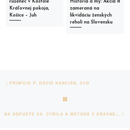
ruženec v Kostole
História a my: Akcia R
Kráľovnej pokoja,
zameraná na
Košice – Juh
likvidáciu ženských
reholí na Slovensku
Navigácia v príspevkoch
Previous post
PRIMÍCIE P. DÁVID KANCIÁN, SVD
BACK TO POST LIST
N
NA ODPUSTE SV. CYRILA A METODA V KRÁSNEJ NAD HORNÁDOM