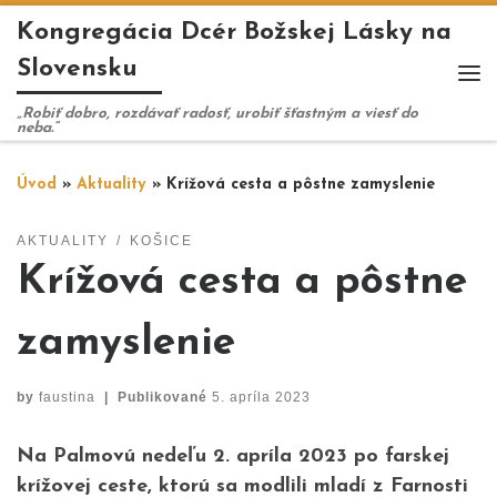
Kongregácia Dcér Božskej Lásky na
Skip to content
Slovensku
Me
„Robiť dobro, rozdávať radosť, urobiť šťastným a viesť do
neba.“
Úvod
»
Aktuality
»
Krížová cesta a pôstne zamyslenie
AKTUALITY
KOŠICE
Krížová cesta a pôstne
zamyslenie
by
faustina
|
Publikované
5. apríla 2023
Na Palmovú nedeľu 2. apríla 2023 po farskej
krížovej ceste, ktorú sa modlili mladí z Farnosti