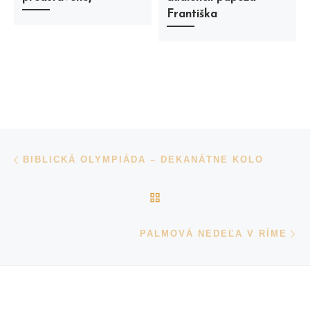
Františka
Navigácia v príspevkoch
Previous post
BIBLICKÁ OLYMPIÁDA – DEKANÁTNE KOLO
BACK TO POST LIST
N
PALMOVÁ NEDEĽA V RÍME