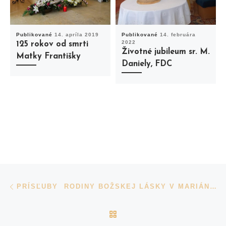
Publikované
14. apríla 2019
Publikované
14. februára
2022
125 rokov od smrti
Životné jubileum sr. M.
Matky Františky
Daniely, FDC
Navigácia v príspevkoch
Previous post
PRÍSĽUBY RODINY BOŽSKEJ LÁSKY V MARIÁNKE
BACK TO POST LIST