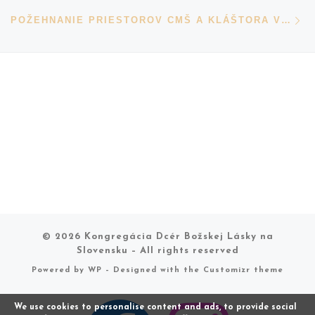
N
POŽEHNANIE PRIESTOROV CMŠ A KLÁŠTORA V MICHALOVCIACH
© 2026
Kongregácia Dcér Božskej Lásky na
Slovensku
– All rights reserved
Powered by
WP
– Designed with the
Customizr theme
We use cookies to personalise content and ads, to provide social