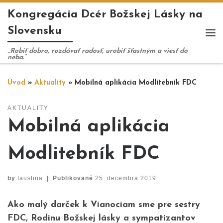
Kongregácia Dcér Božskej Lásky na
Skip to content
Slovensku
Me
„Robiť dobro, rozdávať radosť, urobiť šťastným a viesť do
neba.“
Úvod
»
Aktuality
»
Mobilná aplikácia Modlitebník FDC
AKTUALITY
Mobilná aplikácia
Modlitebník FDC
by
faustina
|
Publikované
25. decembra 2019
Ako malý darček k Vianociam sme pre sestry
FDC, Rodinu Božskej lásky a sympatizantov