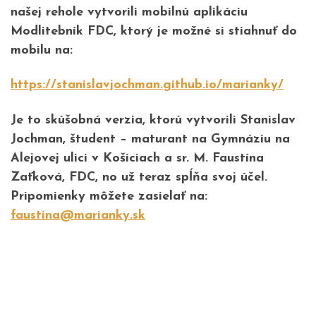
našej rehole vytvorili mobilnú aplikáciu
Modlitebník FDC, ktorý je možné si stiahnuť do
mobilu na:
https://stanislavjochman.
github.io/marianky/
Je to skúšobná verzia, ktorú vytvorili Stanislav
Jochman, študent – maturant na Gymnáziu na
Alejovej ulici v Košiciach a sr. M. Faustína
Zaťková, FDC, no už teraz spĺňa svoj účel.
Pripomienky môžete zasielať na:
faustina@marianky.sk