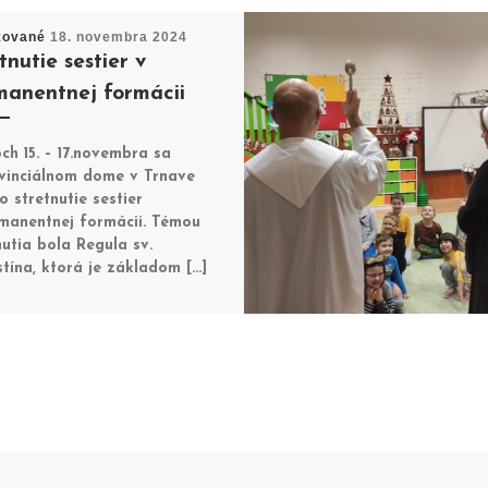
kované
18. novembra 2024
tnutie sestier v
manentnej formácii
ch 15. – 17.novembra sa
vinciálnom dome v Trnave
o stretnutie sestier
manentnej formácii. Témou
nutia bola Regula sv.
tína, ktorá je základom […]