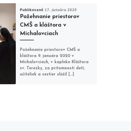
Publikované
17. januára 2020
Požehnanie priestorov
CMŠ a kláštora v
Michalovciach
Požehnanie priestorov CMŠ a
kláštora 9. januára 2020 v
Michalovciach, v kaplnke Kláštora
sv. Terezky, za prítomností detí,
učiteliek a sestier slúžil […]
N