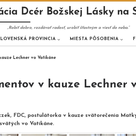
cia Dcér Božskej Lásky na 
„Robiť dobro, rozdávať radosť, urobiť šťastným a viesť do neba.“
SLOVENSKÁ PROVINCIA
MIESTA PÔSOBENIA
F
auze Lechner vo Vatikáne
entov v kauze Lechner v
zek, FDC, postulátorka v kauze svätorečenia Matky
svätých vo Vatikáne.