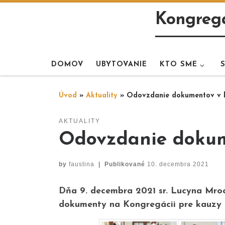
Skip to content
Kongregá
DOMOV
UBYTOVANIE
KTO SME
Úvod
»
Aktuality
»
Odovzdanie dokumentov v k
AKTUALITY
Odovzdanie dokum
by
faustina
|
Publikované
10. decembra 2021
Dňa 9. decembra 2021 sr. Lucyna Mroc
dokumenty na Kongregácii pre kauzy 