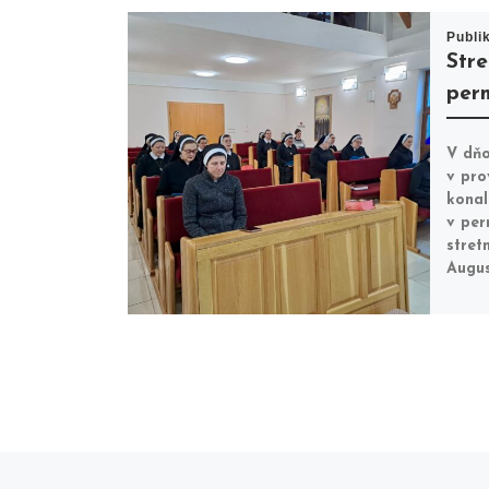
Publi
Stre
per
V dňo
v pro
konal
v per
stret
Augus
Previous post