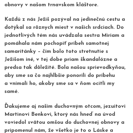
obnovy v našom trnavskom kláštore.
Každú z nás Ježiš pozýval na jedinečnú cestu a
dotýkal sa rôznych miest v našich srdciach. Do
jednotlivých tém nás uvádzala sestra Miriam a
pomáhala nám pochopiť príbeh samotnej
samaritánky – čím bolo toto stretnutie s
Ježišom iné, v tej dobe priam škandalózne a
predsa tak dôležité. Bola našou sprievodkyňou,
aby sme sa čo najhlbšie ponorili do príbehu
a vnímali ho, akoby sme sa v ňom ocitli my
samé.
Ďakujeme aj naším duchovným otcom, jezuitovi
Martinovi Benkovi, ktorý nás hneď na úvod
voviedol svätou omšou do duchovnej obnovy a
pripomenul nám, že všetko je to o Láske a