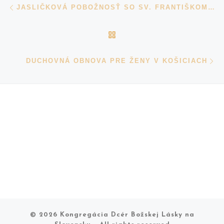
Navigácia v príspevkoch
JASLIČKOVÁ POBOŽNOSŤ SO SV. FRANTIŠKOM 2023
BACK TO POST LIST
N
DUCHOVNÁ OBNOVA PRE ŽENY V KOŠICIACH
© 2026
Kongregácia Dcér Božskej Lásky na