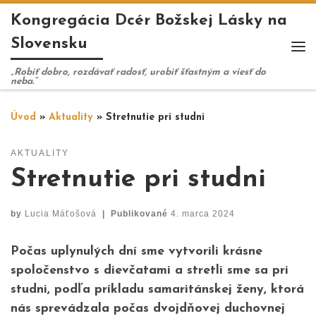
Kongregácia Dcér Božskej Lásky na
Skip to content
Slovensku
Me
„Robiť dobro, rozdávať radosť, urobiť šťastným a viesť do
neba.“
Úvod
»
Aktuality
»
Stretnutie pri studni
AKTUALITY
Stretnutie pri studni
by
Lucia Máťošová
|
Publikované
4. marca 2024
Počas uplynulých dní sme vytvorili krásne
spoločenstvo s dievčatami a stretli sme sa pri
studni, podľa príkladu samaritánskej ženy, ktorá
nás sprevádzala počas dvojdňovej duchovnej