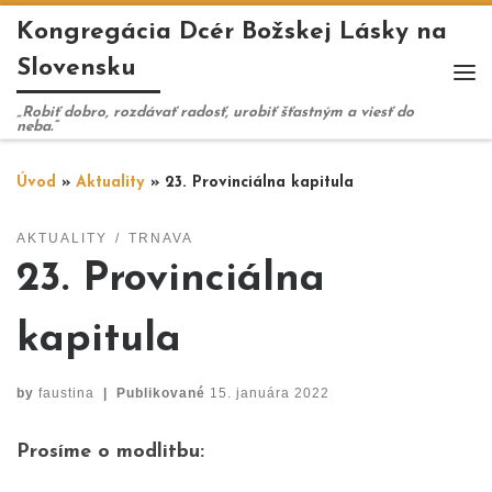
Kongregácia Dcér Božskej Lásky na
Skip to content
Slovensku
Me
„Robiť dobro, rozdávať radosť, urobiť šťastným a viesť do
neba.“
Úvod
»
Aktuality
»
23. Provinciálna kapitula
AKTUALITY
TRNAVA
23. Provinciálna
kapitula
by
faustina
|
Publikované
15. januára 2022
Prosíme o modlitbu: