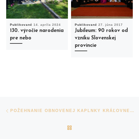
Publikované
14. apríla 2024
Publikované
27. júna 2017
130. výročie narodenia
Jubileum: 90 rokov od
pre nebo
vzniku Slovenskej
provincie
Navigácia v príspevkoch
Previous post
POŽEHNANIE OBNOVENEJ KAPLNKY KRÁĽOVNEJ ANJELOV V IVANKE PRI DUNAJI
BACK TO POST LIST
N