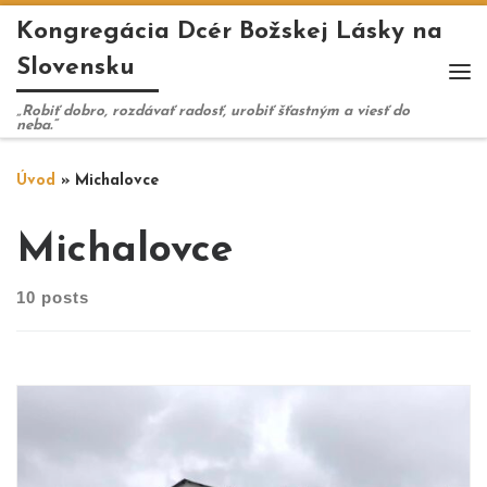
Kongregácia Dcér Božskej Lásky na
Skip to content
Slovensku
Me
„Robiť dobro, rozdávať radosť, urobiť šťastným a viesť do
neba.“
Úvod
»
Michalovce
Michalovce
10 posts