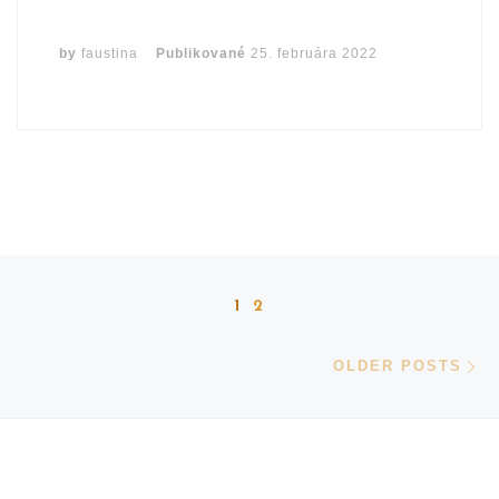
by
faustina
Publikované
25. februára 2022
Posts navigation
1
2
Ol
OLDER POSTS