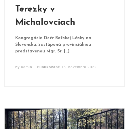
Terezky v
Michalovciach
Kongregácia Dcér Božskej Lásky na
Slovensku, zastúpená provinciálnou
predstavenou Mgr. Sr. […]
by
admin
Publikované
15. novembra 2022