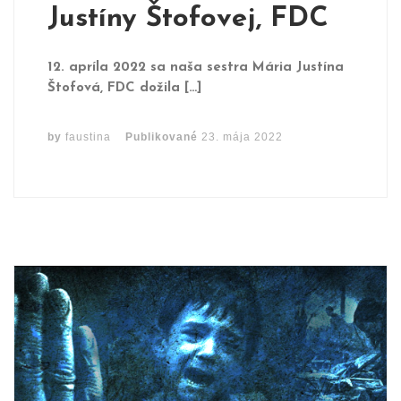
Justíny Štofovej, FDC
12. apríla 2022 sa naša sestra Mária Justína
Štofová, FDC dožila […]
by
faustina
Publikované
23. mája 2022