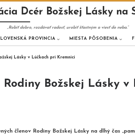
cia Dcér Božskej Lásky na 
„Robiť dobro, rozdávať radosť, urobiť šťastným a viesť do neba.“
SLOVENSKÁ PROVINCIA
MIESTA PÔSOBENIA
F
ožskej Lásky v Lúčkach pri Kremnici
 Rodiny Božskej Lásky v 
nených členov Rodiny Božskej Lásky na dlhý čas „pam