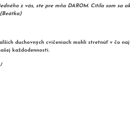
edného z vás, ste pre mňa DAROM. Cítila som sa ak
(Beátka)
alších duchovných cvičeniach mohli stretnúť v čo n
našej každodennosti.
/