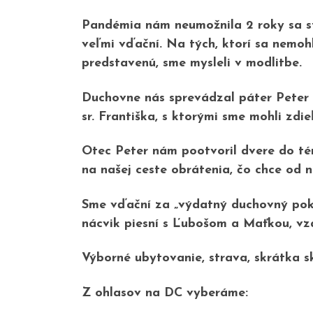
Pandémia nám neumožnila 2 roky sa st
veľmi vďační. Na tých, ktorí sa nemohli
predstavenú, sme mysleli v modlitbe.
Duchovne nás sprevádzal páter Peter V
sr. Františka, s ktorými sme mohli zdi
Otec Peter nám pootvoril dvere do té
na našej ceste obrátenia, čo chce od ná
Sme vďační za „výdatný duchovný pokr
nácvik piesní s Ľubošom a Maťkou, vz
Výborné ubytovanie, strava, skrátka sk
Z ohlasov na DC vyberáme: