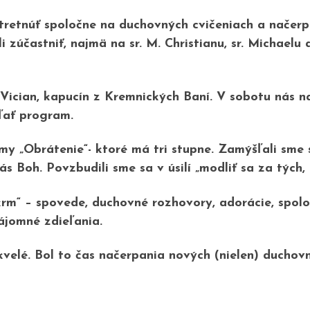
retnúť spoločne na duchovných cvičeniach a načerpa
 zúčastniť, najmä na sr. M. Christianu, sr. Michaelu a
ician, kapucín z Kremnických Baní. V sobotu nás navš
eľať program.
my „Obrátenie“- ktoré má tri stupne. Zamýšľali sm
s Boh. Povzbudili sme sa v úsilí „modliť sa za tých, k
m“ – spovede, duchovné rozhovory, adorácie, spol
ájomné zdieľania.
velé. Bol to čas načerpania nových (nielen) duchovný