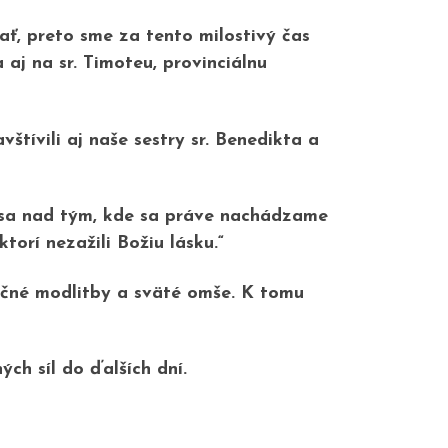
ť, preto sme za tento milostivý čas
 aj na sr. Timoteu, provinciálnu
tívili aj naše sestry sr. Benedikta a
e sa nad tým, kde sa práve nachádzame
torí nezažili Božiu lásku.“
očné modlitby a sväté omše. K tomu
ch síl do ďalších dní.