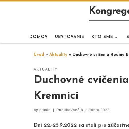
Skip to content
Kongregá
DOMOV
UBYTOVANIE
KTO SME
Úvod
»
Aktuality
»
Duchovné cvičenia Rodiny B
AKTUALITY
Duchovné cvičenia
Kremnici
by
admin
|
Publikované
8. októbra 2022
Dni 22.-25.9.2022 sa stali pre zúčast