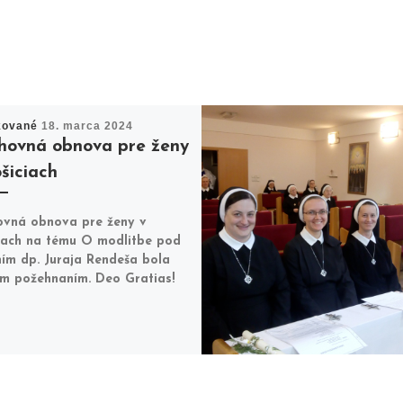
kované
18. marca 2024
hovná obnova pre ženy
šiciach
vná obnova pre ženy v
iach na tému O modlitbe pod
ím dp. Juraja Rendeša bola
m požehnaním. Deo Gratias!