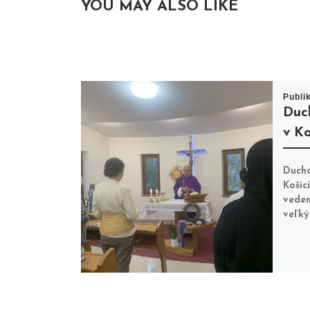
YOU MAY ALSO LIKE
Publi
Duc
v Ko
Ducho
Košic
veden
veľký