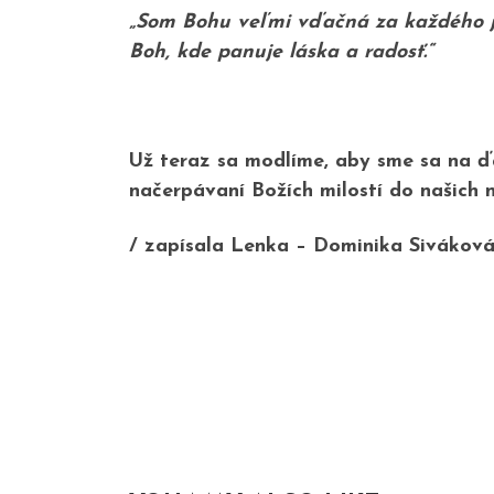
„Som Bohu veľmi vďačná za každého j
Boh, kde panuje láska a radosť.“ 
Už teraz sa modlíme, aby sme sa na ď
načerpávaní Božích milostí do našich 
/ zapísala Lenka – Dominika Siváková