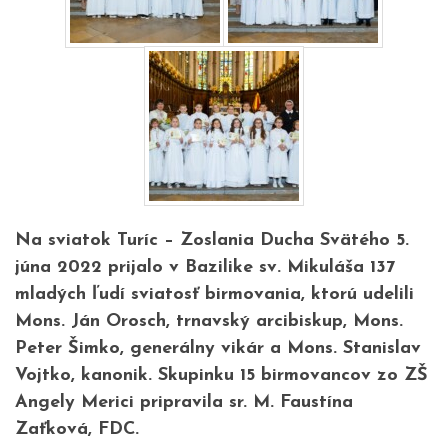
Na sviatok Turíc – Zoslania Ducha Svätého 5.
júna 2022 prijalo v Bazilike sv. Mikuláša 137
mladých ľudí sviatosť birmovania, ktorú udelili
Mons. Ján Orosch, trnavský arcibiskup, Mons.
Peter Šimko, generálny vikár a Mons. Stanislav
Vojtko, kanonik. Skupinku 15 birmovancov zo ZŠ
Angely Merici pripravila sr. M. Faustína
Zaťková, FDC.