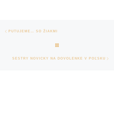
Navigácia v príspevkoch
Previous post
PUTUJEME… SO ŽIAKMI
BACK TO POST LIST
N
SESTRY NOVICKY NA DOVOLENKE V POĽSKU