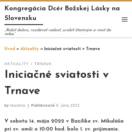
Kongregácia Dcér Božskej Lásky na
Skip to content
Slovensku
Me
„Robiť dobro, rozdávať radosť, urobiť šťastným a viesť do
neba.“
Úvod
»
Aktuality
»
Iniciačné sviatosti v Trnave
AKTUALITY
TRNAVA
Iniciačné sviatosti v
Trnave
by
faustina
|
Publikované
6. júna 2022
V sobotu 14. mája 2022 v Bazilike sv. Mikuláša
pri sv. omši o 10:00 hod. bolo 1. sv. prijímanie.