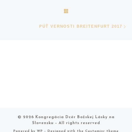
BACK TO POST LIST
N
PÚŤ VERNOSTI BREITENFURT 2017
© 2026
Kongregácia Dcér Božskej Lásky na
Slovensku
– All rights reserved
Powered by
WP
– Designed with the
Customizr theme