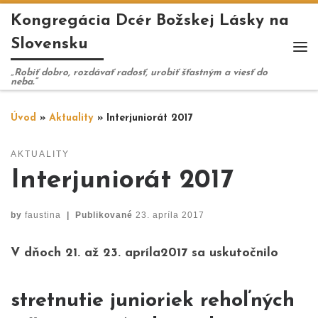
Kongregácia Dcér Božskej Lásky na
Skip to content
Slovensku
Me
„Robiť dobro, rozdávať radosť, urobiť šťastným a viesť do
neba.“
Úvod
»
Aktuality
»
Interjuniorát 2017
AKTUALITY
Interjuniorát 2017
by
faustina
|
Publikované
23. apríla 2017
V dňoch
21. až 23. apríla2017
sa uskutočnilo
stretnutie junioriek rehoľných