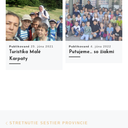
Publikované
25. júna 2021
Publikované
4. júna 2022
Turistika Malé
Putujeme… so žiakmi
Karpaty
Navigácia v príspevkoch
Previous post
STRETNUTIE SESTIER PROVINCIE