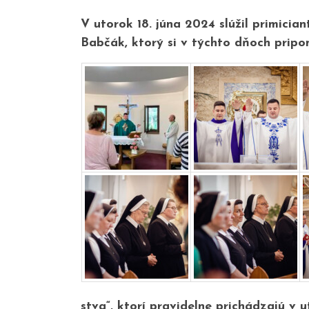
V utorok 18. júna 2024 slúžil primicia
Babčák, ktorý si v týchto dňoch pripom
stva“, ktorí pravidelne prichádzajú v u