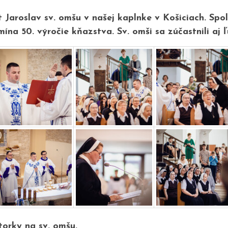
nt Jaroslav sv. omšu v našej kaplnke v Košiciach. Spo
ína 50. výročie kňazstva. Sv. omši sa zúčastnili aj 
torky na sv. omšu.