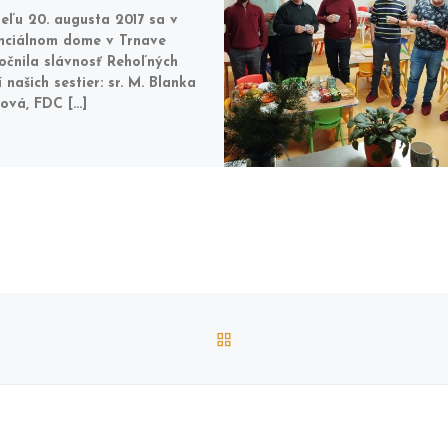
eľu 20. augusta 2017 sa v
nciálnom dome v Trnave
očnila slávnosť Rehoľných
í našich sestier: sr. M. Blanka
ová, FDC […]
BACK TO POST LIST