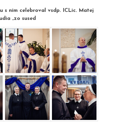
lu s ním celebroval vsdp. ICLic. Matej
ľudia „zo sused