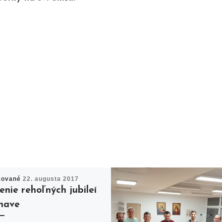
kované
22. augusta 2017
enie rehoľných jubileí
rnave