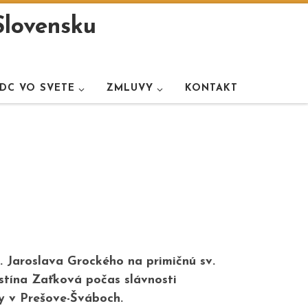
Slovensku
DC VO SVETE
ZMLUVY
KONTAKT
. Jaroslava Grockého na primičnú sv.
ustína Zaťková počas slávnosti
ny v Prešove-Šváboch.