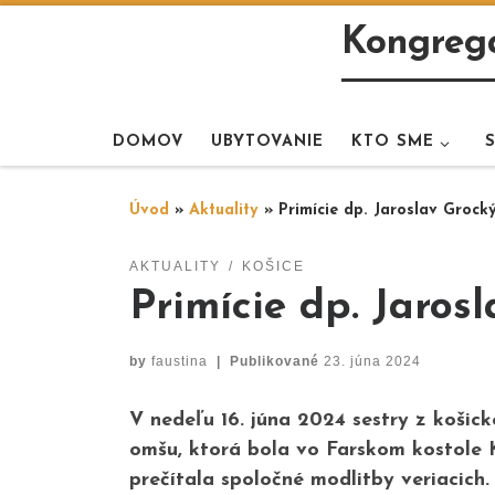
Skip to content
Kongregá
DOMOV
UBYTOVANIE
KTO SME
Úvod
»
Aktuality
»
Primície dp. Jaroslav Grock
AKTUALITY
KOŠICE
Primície dp. Jaros
by
faustina
|
Publikované
23. júna 2024
V nedeľu 16. júna 2024 sestry z košic
omšu, ktorá bola vo Farskom kostole K
prečítala spoločné modlitby veriacich