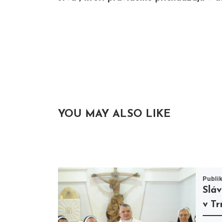
YOU MAY ALSO LIKE
Publi
Sláv
v T