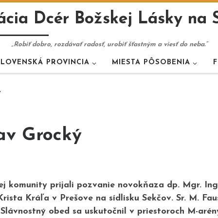
cia Dcér Božskej Lásky na 
„Robiť dobro, rozdávať radosť, urobiť šťastným a viesť do neba.“
SLOVENSKÁ PROVINCIA
MIESTA PÔSOBENIA
F
ý
lav Grocký
kej komunity prijali pozvanie novokňaza dp. Mgr. Ing
rista Kráľa v Prešove na sídlisku Sekčov. Sr. M. Fa
. Slávnostný obed sa uskutočnil v priestoroch M-aré