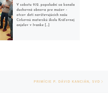
V sobotu 9.12. popoludní sa konala
duchovná obnova pre mužov –
otcov detí navštevujúcich našu
Cirkevnú materskú školu Kráľovnej
anjelov v Ivanke […]
N
PRIMÍCIE P. DÁVID KANCIÁN, SVD