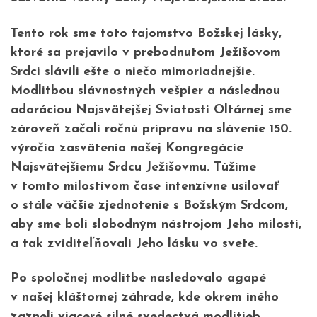
Tento rok sme toto tajomstvo Božskej lásky,
ktoré sa prejavilo v prebodnutom Ježišovom
Srdci slávili ešte o niečo mimoriadnejšie.
Modlitbou slávnostných vešpier a následnou
adoráciou Najsvätejšej Sviatosti Oltárnej sme
zároveň začali ročnú prípravu na slávenie 150.
výročia zasvätenia našej Kongregácie
Najsvätejšiemu Srdcu Ježišovmu. Túžime
v tomto milostivom čase intenzívne usilovať
o stále väčšie zjednotenie s Božským Srdcom,
aby sme boli slobodným nástrojom Jeho milosti,
a tak zviditeľňovali Jeho lásku vo svete.
Po spoločnej modlitbe nasledovalo agapé
v našej kláštornej záhrade, kde okrem iného
zazneli viaceré silné svedectvá modlitieb