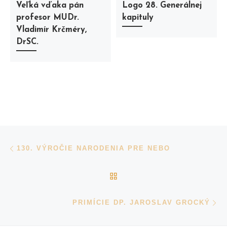
Veľká vďaka pán
Logo 28. Generálnej
profesor MUDr.
kapituly
Vladimír Krčméry,
DrSC.
Navigácia v príspevkoch
Previous post
130. VÝROČIE NARODENIA PRE NEBO
BACK TO POST LIST
N
PRIMÍCIE DP. JAROSLAV GROCKÝ