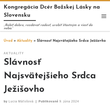
Kongregácia Dcér Božskej Lásky na
Skip to content
Slovensku
Me
„Robiť dobro, rozdávať radosť, urobiť šťastným a viesť do
neba.“
Úvod
»
Aktuality
»
Slávnosť Najsvätejšieho Srdca Ježišovho
AKTUALITY
Slávnosť
Najsvätejšieho Srdca
Ježišovho
by
Lucia Máťošová
|
Publikované
9. júna 2024