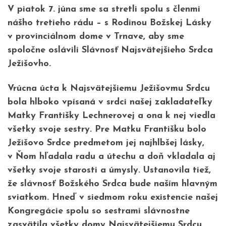
V piatok 7. júna sme sa stretli spolu s členmi
nášho tretieho rádu – s Rodinou Božskej Lásky
v provinciálnom dome v Trnave, aby sme
spoločne oslávili Slávnosť Najsvätejšieho Srdca
Ježišovho.
Vrúcna úcta k Najsvätejšiemu Ježišovmu Srdcu
bola hlboko vpísaná v srdci našej zakladateľky
Matky Františky Lechnerovej a ona k nej viedla
všetky svoje sestry. Pre Matku Františku bolo
Ježišovo Srdce predmetom jej najhlbšej lásky,
v Ňom hľadala radu a útechu a doň vkladala aj
všetky svoje starosti a úmysly. Ustanovila tiež,
že slávnosť Božského Srdca bude naším hlavným
sviatkom. Hneď v siedmom roku existencie našej
Kongregácie spolu so sestrami slávnostne
zasvätila všetky domy Najsvätejšiemu Srdcu.