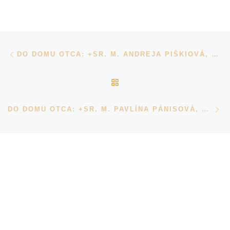
Navigácia v príspevkoch
Previous post
DO DOMU OTCA: +SR. M. ANDREJA PIŠKIOVÁ, FDC
BACK TO POST LIST
N
DO DOMU OTCA: +SR. M. PAVLÍNA PÁNISOVÁ, FDC