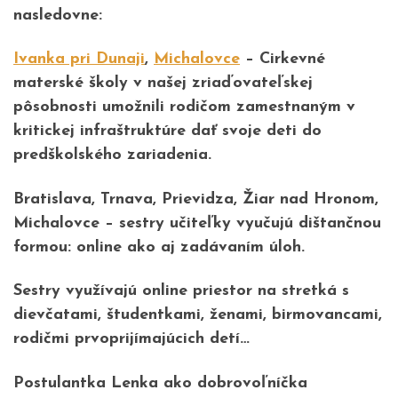
nasledovne:
Ivanka pri Dunaji
,
Michalovce
–
Cirkevné
materské školy v našej zriaďovateľskej
pôsobnosti umožnili rodičom zamestnaným v
kritickej infraštruktúre dať svoje deti do
predškolského zariadenia.
Bratislava, Trnava, Prievidza, Žiar nad Hronom,
Michalovce
– sestry učiteľky vyučujú dištančnou
formou: online ako aj zadávaním úloh.
Sestry využívajú online priestor na stretká s
dievčatami, študentkami, ženami, birmovancami,
rodičmi prvoprijímajúcich detí…
Postulantka Lenka ako dobrovoľníčka