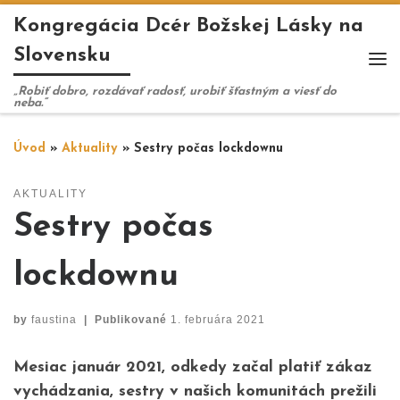
Kongregácia Dcér Božskej Lásky na
Skip to content
Slovensku
Me
„Robiť dobro, rozdávať radosť, urobiť šťastným a viesť do
neba.“
Úvod
»
Aktuality
»
Sestry počas lockdownu
AKTUALITY
Sestry počas
lockdownu
by
faustina
|
Publikované
1. februára 2021
Mesiac január 2021, odkedy začal platiť zákaz
vychádzania, sestry v našich komunitách prežili