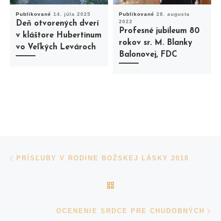
Publikované
14. júla 2025
Publikované
28. augusta
2022
Deň otvorených dverí
Profesné jubileum 80
v kláštore Hubertinum
rokov sr. M. Blanky
vo Veľkých Levároch
Balonovej, FDC
Navigácia v príspevkoch
Previous post
PRÍSĽUBY V RODINE BOŽSKEJ LÁSKY 2018
BACK TO POST LIST
N
OCENENIE SRDCE PRE CHUDOBNÝCH