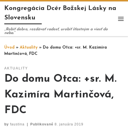
Kongregácia Dcér Božskej Lásky na
Skip to content
Slovensku
Me
„Robiť dobro, rozdávať radosť, urobiť šťastným a viesť do
neba.“
Úvod
»
Aktuality
»
Do domu Otca: +sr. M. Kazimíra
Martinčová, FDC
AKTUALITY
Do domu Otca: +sr. M.
Kazimíra Martinčová,
FDC
by
faustina
|
Publikované
8. januára 2019