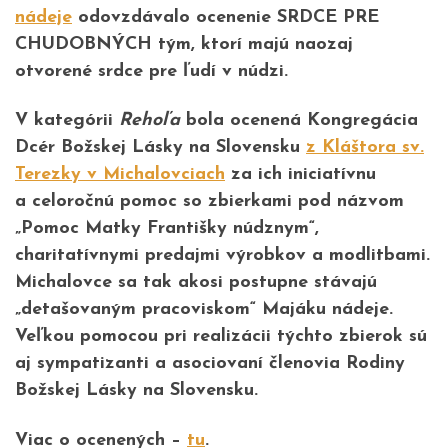
nádeje
odovzdávalo ocenenie SRDCE PRE
CHUDOBNÝCH tým, ktorí majú naozaj
otvorené srdce pre ľudí v núdzi.
V kategórii
Rehoľa
bola ocenená Kongregácia
Dcér Božskej Lásky na Slovensku
z Kláštora sv.
Terezky v Michalovciach
za ich iniciatívnu
a celoročnú pomoc so zbierkami pod názvom
„Pomoc Matky Františky núdznym“,
charitatívnymi predajmi výrobkov a modlitbami.
Michalovce sa tak akosi postupne stávajú
„detašovaným pracoviskom“ Majáku nádeje.
Veľkou pomocou pri realizácii týchto zbierok sú
aj sympatizanti a asociovaní členovia Rodiny
Božskej Lásky na Slovensku.
Viac o ocenených –
tu
.