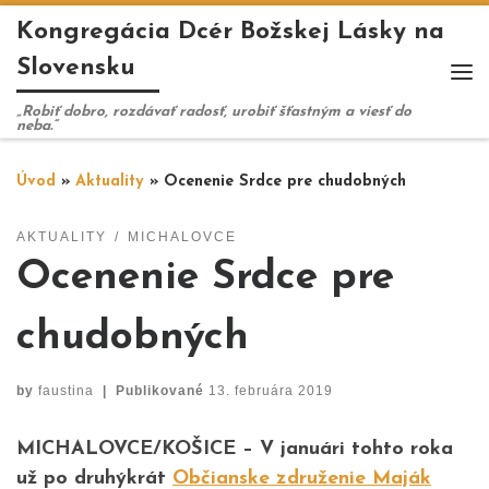
Kongregácia Dcér Božskej Lásky na
Skip to content
Slovensku
Me
„Robiť dobro, rozdávať radosť, urobiť šťastným a viesť do
neba.“
Úvod
»
Aktuality
»
Ocenenie Srdce pre chudobných
AKTUALITY
MICHALOVCE
Ocenenie Srdce pre
chudobných
by
faustina
|
Publikované
13. februára 2019
MICHALOVCE/KOŠICE – V januári tohto roka
už po druhýkrát
Občianske združenie Maják