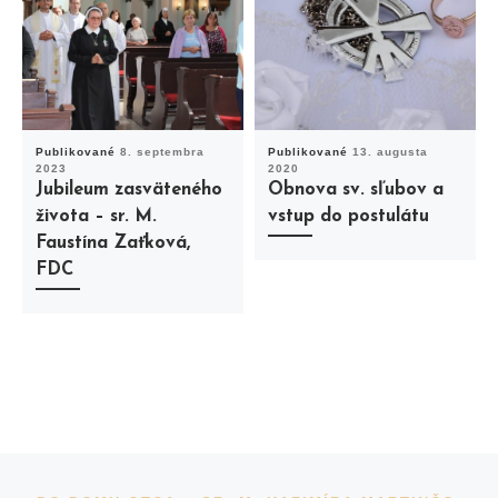
Publikované
8. septembra
Publikované
13. augusta
2023
2020
Jubileum zasväteného
Obnova sv. sľubov a
života – sr. M.
vstup do postulátu
Faustína Zaťková,
FDC
Navigácia v príspevkoch
Previous post