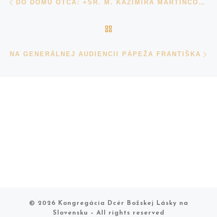
DO DOMU OTCA: +SR. M. KAZIMÍRA MARTINČOVÁ, FDC
BACK TO POST LIST
N
NA GENERÁLNEJ AUDIENCII PÁPEŽA FRANTIŠKA
© 2026
Kongregácia Dcér Božskej Lásky na
Slovensku
– All rights reserved